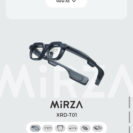
View All
XRD-T01