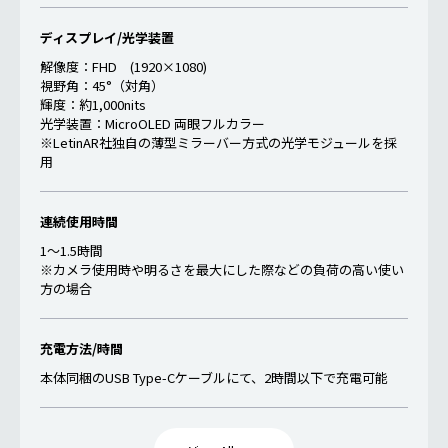
ディスプレイ/光学装置
解像度：FHD (1920×1080)
視野角：45°（対角）
輝度：約1,000nits
光学装置：MicroOLED 両眼フルカラー
※LetinAR社独自の薄型ミラーバー方式の光学モジュールを採
用
連続使用時間
1～1.5時間
※カメラ使用時や明るさを最大にした際などの負荷の高い使い
方の場合
充電方法/時間
本体同梱のUSB Type-Cケーブルにて、2時間以下で充電可能