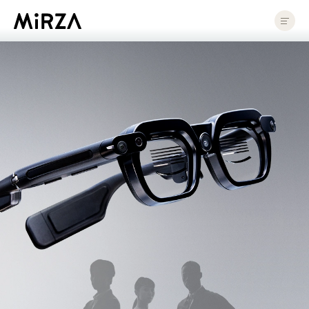
MiRZA XRD-T01 | 株式会社NTTコノキューデバイス ｜ NTT QONOQ Devices,
製品
MiRZAについて
製品情報
店頭で体験
インサートレンズ
アプリ紹介
法人
法人のお客様
導入・活用事例
ソリューション