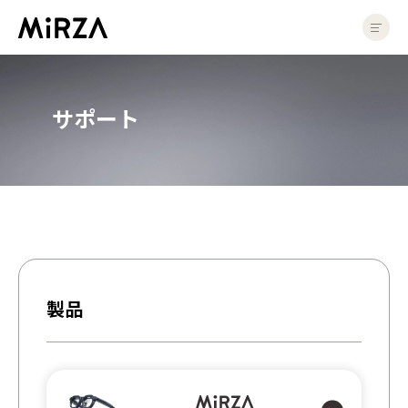
サポート | 株式会社NTTコノキューデバイス ｜ NTT QONOQ Devices, Inc.
製品
サポート
MiRZAについて
製品情報
店頭で体験
インサートレンズ
アプリ紹介
法人
製品
法人のお客様
導入・活用事例
ソリューション