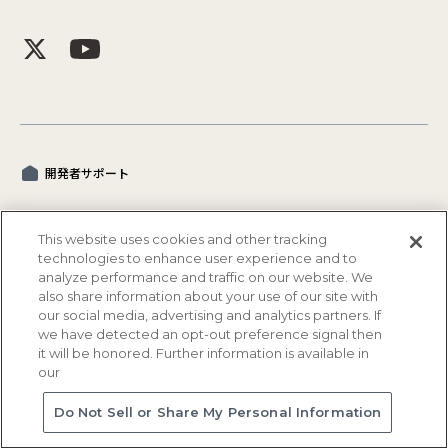
開発者サポート
This website uses cookies and other tracking
technologies to enhance user experience and to
analyze performance and traffic on our website. We
also share information about your use of our site with
our social media, advertising and analytics partners. If
we have detected an opt-out preference signal then
プライバシーポリシー
セキュリティポリシー
Cookieポリシー
it will be honored. Further information is available in
our
ソーシャルメディアポリシー
電子公告
© NTT QONOQ Devices, Inc.
Do Not Sell or Share My Personal Information