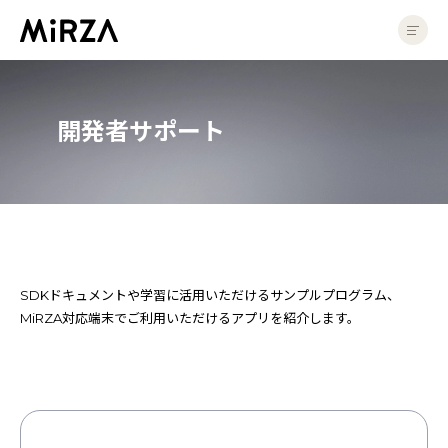
開発者サポート | 株式会社NTTコノキューデバイス ｜ NTT QONOQ Devices, 
製品
開発者サポート
MiRZAについて
製品情報
店頭で体験
インサートレンズ
SDKドキュメントや学習に活用いただけるサンプルプログラム、
アプリ紹介
MiRZA対応端末でご利用いただけるアプリを紹介します。
法人
法人のお客様
導入・活用事例
ソリューション