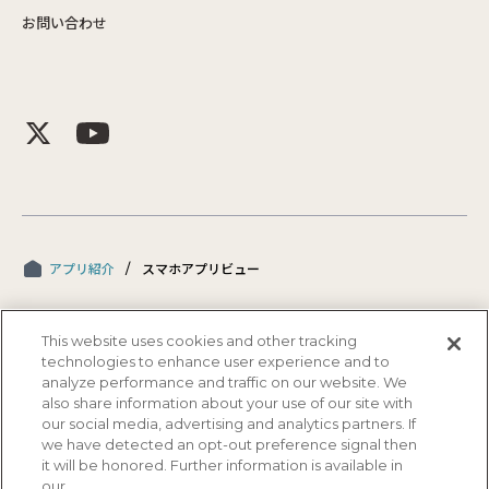
お問い合わせ
アプリ紹介
スマホアプリビュー
This website uses cookies and other tracking
technologies to enhance user experience and to
analyze performance and traffic on our website. We
also share information about your use of our site with
our social media, advertising and analytics partners. If
we have detected an opt-out preference signal then
プライバシーポリシー
セキュリティポリシー
Cookieポリシー
it will be honored. Further information is available in
our
ソーシャルメディアポリシー
電子公告