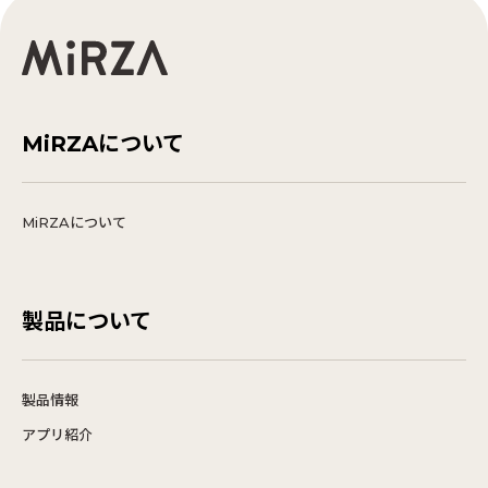
安全にご利用いただくために
本ウェブサイトのURLを十分にご確認ください。不正なウ
ェブサイトに誘導されることのないよう、正しい
URL（
https://xr.docomo.ne.jp/
）を直接入力する
か、信頼できるルートからアクセスしてください。
アプリのダウンロード前に、ウェブサイトのセキュリティ
MiRZAについて
対策（SSL証明書など）が施されているかをご確認くださ
い。
インストール後は、セキュリティ対策ソフト（ウイルス対
策アプリ）で定期的にスキャンを行うことを推奨します。
MiRZAについて
アプリの動作に関して不審な点やご不明な点がございまし
たら、速やかに当社サポート窓口までご連絡ください。
免責事項
製品について
当社は、本アプリの安全性について最大限の注意を払っていま
すが、アプリの利用により損害が生じた場合でも、故意や重大
な瑕疵がある場合を除き、その責任は負いかねます。
また「提供元不明のアプリ」のインストールを許可することに
製品情報
より、当社以外のウェブサイトなどから悪意のあるアプリがイ
ンストールされるリスクが生じます。これに伴い損害が生じた
アプリ紹介
場合も、当社はその責任を負いかねますので、ご自身の判断と
責任においてご利用ください。