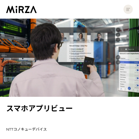
スマホアプリビュー | 株式会社NTTコノキューデバイス ｜ NTT QONOQ Device
製品
MiRZAについて
製品情報
店頭で体験
インサートレンズ
アプリ紹介
法人
スマホアプリビュー
法人のお客様
導入・活用事例
NTTコノキューデバイス
ソリューション