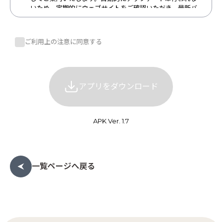
いため、定期的にウェブサイトをご確認いただき、最新バ
ージョンでのご利用をお願いいたします。
インストール時の注意点
ご利用上の注意に同意する
アプリのインストール方法については
こちら
を参照くださ
い。
「提供元不明のアプリ」の許可: Android端末の設定によっ
ては、ウェブサイトからダウンロードしたアプリ（apkフ
アプリをダウンロード
ァイル）をインストールする際に「提供元不明のアプリ」
のインストールを許可する必要があります。この設定変更
は、他のウェブサイトで配布されている信頼性の低いアプ
リを誤ってインストールするリスク（個人情報の抜き取り
APK Ver. 1.7
や端末の乗っ取りなどの危険性）を高める可能性がありま
す。インストール後は、速やかにこの設定を無効に戻すこ
とを推奨いたします。
アクセス権限について: アプリのインストール時や初回起動
時に、端末の機能へのアクセス許可を求めることがありま
一覧ページへ戻る
す。当社では、アプリの機能に必要な範囲でのみ権限を要
求しており、不必要と思われる過度な権限を求めることは
ありません。 権限要求の内容をご確認いただき、ご納得い
ただいた上で許可をお願いいたします。