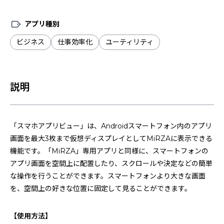
安心補償サービス
アプリ種別
MiRZAソリューションパートナー
サポート
ビジネス
仕事効率化
ユーティリティ
サポート
よくある質問
説明
お問い合わせ
開発者
開発者サポート
「スマホアプリビュー」は、Androidスマートフォン内のアプリ
画面を最大3枚まで仮想ディスプレイとしてMiRZAに表示できる
開発者ドキュメント
機能です。「MiRZA」専用アプリと同様に、スマートフォンの
サンプルプログラム
アプリ画面を空間上に配置したり、スクロールや決定などの簡単
な操作を行うことができます。スマートフォンより大きな画面
を、空間上の好きな位置に固定して見ることができます。
【使用方法】