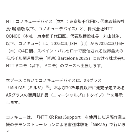
NTT コノキューデバイス（本社：東京都千代⽥区､代表取締役社
長: 堀 清敬 以下、コノキューデバイス）と、株式会社NTT
QONOQ（本社：東京都千代田区、代表取締役社長：丸山誠治、
以下、コノキュー）は、2025年3月3日（月）から2025年3月6日
（木）の4日間、スペイン・バルセロナで開催される世界最大の
モバイル関連展示会「MWC Barcelona 2025」における株式会社
NTTドコモ（以下、ドコモ）のブースへ出展します。
本ブースにおいてコノキューデバイスは、XRグラス
「MiRZA®（ミルザ）
」および2025年夏以降に発売予定である
※1
ARグラスの商用試作品（コマーシャルプロトタイプ）
を展示
※2
します。
コノキューは、「NTT XR Real Support」を使用した遠隔作業支
援のデモンストレーションによる書道体験を「MiRZA」で行いま
す。