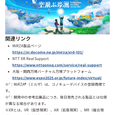
関連リンク
MiRZA製品ページ
https://xr.docomo.ne.jp/mirza/xrd-t01/
NTT XR Real Support
https://www.nttqonoq.com/service/real-support
大阪・関西万博バーチャル万博プラットフォーム
https://www.expo2025.or.jp/future-index/virtual/
※
：MiRZA®（ミルザ）は、コノキューデバイスの登録商標で
1
す。
※
：開発中の参考出展品につき、後日発売される製品とは仕様
2
が異なる場合があります。
※XRとは、VR（仮想現実）、AR（拡張現実）、MR（複合現