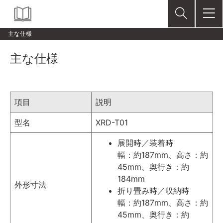
主な仕様
主な仕様
項目
説明
型名
XRD-T01
展開時／装着時
幅：約187mm、高さ：約
45mm、奥行き：約
184mm
外形寸法
折り畳み時／収納時
幅：約187mm、高さ：約
45mm、奥行き：約