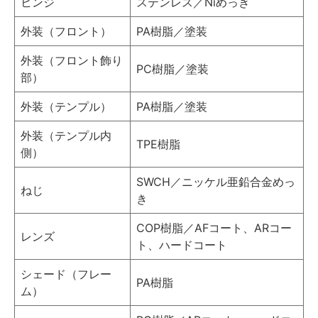
ヒンジ
ステンレス／Niめっき
外装（フロント）
PA樹脂／塗装
外装（フロント飾り
PC樹脂／塗装
部）
外装（テンプル）
PA樹脂／塗装
外装（テンプル内
TPE樹脂
側）
SWCH／ニッケル亜鉛合金めっ
ねじ
き
COP樹脂／AFコート、ARコー
レンズ
ト、ハードコート
シェード（フレー
PA樹脂
ム）