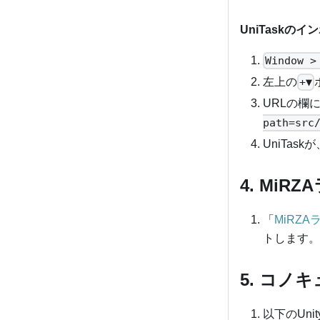
UniTask
のイン
Window >
左上の
+▼
URLの欄
path=src
UniTas
4. Mi
「
MiRZ
トします。
5. コ
以下のUn