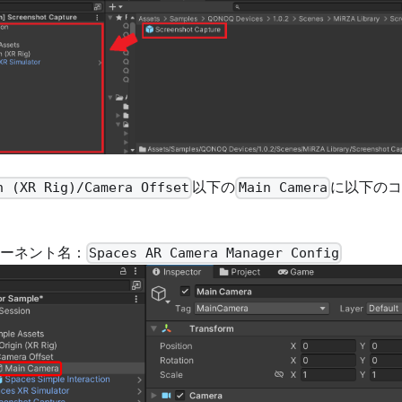
以下の
に以下のコ
n (XR Rig)/Camera Offset
Main Camera
ーネント名：
Spaces AR Camera Manager Config