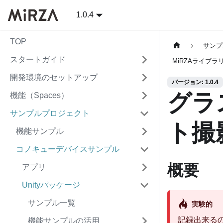
1.0.4
TOP
サンプ
スタートガイド
MiRZAライブラ
開発環境のセットアップ
バージョン: 1.0.4
グラ
機能（Spaces）
サンプルプロジェクト
ト撮
機能サンプル
コノキューデバイスサンプル
概要
アプリ
Unityパッケージ
サンプル一覧
実験的
記録出来る
機能サンプルの活用