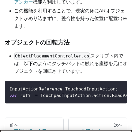
アンカー
機能を利用しています。
この機能を利用することで、現実の床にARオブジェ
クトがめり込まずに、整合性を持った位置に配置出来
ます。
オブジェクトの回転方法
スクリプト内で
ObjectPlacementController.cs
は、以下のようにタッチパッドに触れる座標を元にオ
ブジェクトを回転させています。
InputActionReference
TouchpadInputAction
;
var
 rotY　
=
TouchpadInputAction
.
action
.
ReadVal
前へ
次へ
天気情報の表示
空間ナビメッシュ