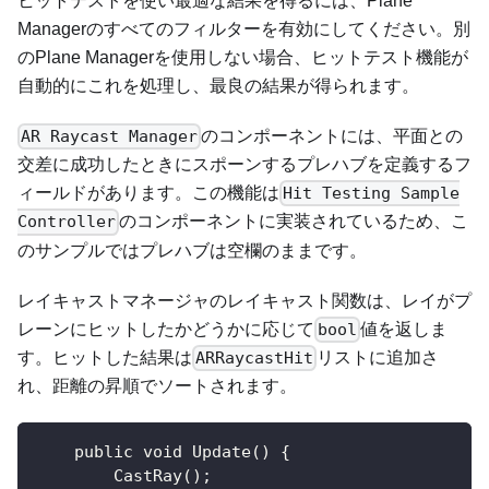
ヒットテストを使い最適な結果を得るには、Plane
Managerのすべてのフィルターを有効にしてください。別
のPlane Managerを使用しない場合、ヒットテスト機能が
自動的にこれを処理し、最良の結果が得られます。
のコンポーネントには、平面との
AR Raycast Manager
交差に成功したときにスポーンするプレハブを定義するフ
ィールドがあります。この機能は
Hit Testing Sample
のコンポーネントに実装されているため、こ
Controller
のサンプルではプレハブは空欄のままです。
レイキャストマネージャのレイキャスト関数は、レイがプ
レーンにヒットしたかどうかに応じて
値を返しま
bool
す。ヒットした結果は
リストに追加さ
ARRaycastHit
れ、距離の昇順でソートされます。
    public void Update() {
        CastRay();