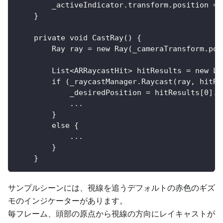
        _activeIndicator.transform.position = 
    }
    private void CastRay() {
        Ray ray = new Ray(_cameraTransform.pos
        List<ARRaycastHit> hitResults = new Li
        if (_raycastManager.Raycast(ray, hitRe
            _desiredPosition = hitResults[0].p
            ...
        }
        else {
            ...
        }
    }
サンプルシーンには、視線を追うデフォルトの赤色のギズ
モのインジケーターがあります。
毎フレーム、頭部の原点から視線の方向にレイキャストが