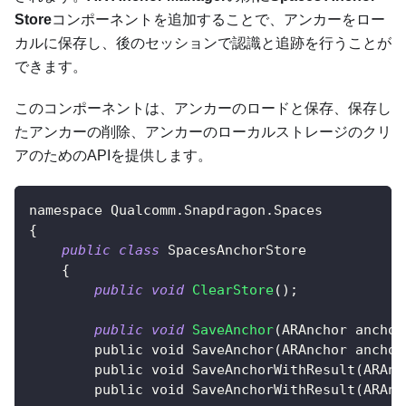
Store
コンポーネントを追加することで、アンカーをロー
カルに保存し、後のセッションで認識と追跡を行うことが
できます。
このコンポーネントは、アンカーのロードと保存、保存し
たアンカーの削除、アンカーのローカルストレージのクリ
アのためのAPIを提供します。
namespace 
Qualcomm
.
Snapdragon
.
Spaces
{
public
class
SpacesAnchorStore
{
public
void
ClearStore
(
)
;
public
void
SaveAnchor
(
ARAnchor
 anchor
        public void SaveAnchor(ARAnchor anchor
        public void SaveAnchorWithResult(ARAnc
        public void SaveAnchorWithResult(ARAnc