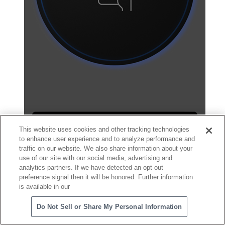
This website uses cookies and other tracking technologies
to enhance user experience and to analyze performance and
traffic on our website. We also share information about your
English version
use of our site with our social media, advertising and
analytics partners. If we have detected an opt-out
preference signal then it will be honored. Further information
13. グラス側にメインランチャーが表示されれ
is available in our
ば完了です
Do Not Sell or Share My Personal Information
初回起動時は、
チュートリアル
が始まります。