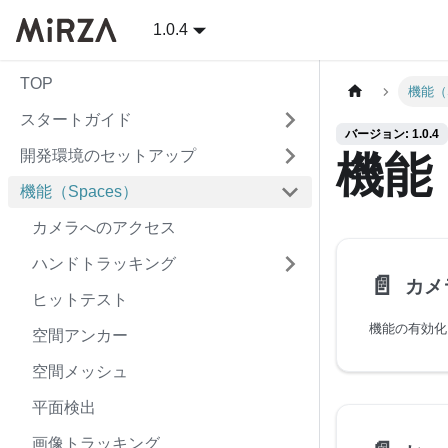
1.0.4
TOP
機能（S
スタートガイド
バージョン: 1.0.4
開発環境のセットアップ
機能（
機能（Spaces）
カメラへのアクセス
ハンドトラッキング
📄️
カメ
ヒットテスト
機能の有効化
空間アンカー
空間メッシュ
平面検出
画像トラッキング