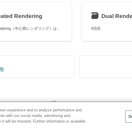
🗃
ated Rendering
Dual Rende
Foveated Rendering（中心窩レンダリング）は、GPUの負荷を軽減することでパフォーマンスを向上させるレンダリング手法です。
4項目
生
user experience and to analyze performance and
ite with our social media, advertising and
D
Copyright © NTT QONOQ Devices,Inc
it will be honored. Further information is available