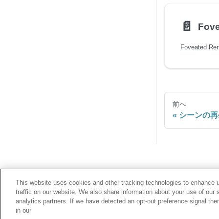
📄️
Fove
前へ
シーンの再
This website uses cookies and other tracking technologies to enhance 
traffic on our website. We also share information about your use of our s
analytics partners. If we have detected an opt-out preference signal then 
in our