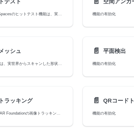
📄️
トテスト
空間アンカ
Snapdragon Spacesのヒットテスト機能は、実世界にある点に対するヒットテストを行います。
機能の有効化
📄️
メッシュ
平面検出
空間メッシュは、実世界からスキャンした形状に基づいてメッシュを生成します。これは、実空間に基づいたコンテンツを提供し、XR体験をユーザーの周囲の空間に根付かせるのに役立ちます。空間メッシュは、現実のオブジェクトが仮想コンテンツと相互作用しているように見せたり、仮想コンテンツを覆い隠したりすることで、没入感を向上させます。
機能の有効化
📄️
トラッキング
QRコード
この機能は、AR Foundationの画像トラッキングに基づいています。
機能の有効化