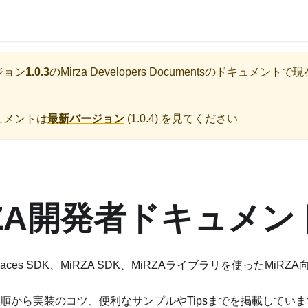
ジョン
1.0.3
の
Mirza Developers Documents
のドキュメントで現
ュメントは
最新バージョン
(
1.0.4
) を見てください
RZA開発者ドキュメン
n Spaces SDK、MiRZA SDK、MiRZAライブラリを使ったMi
順から実装のコツ、便利なサンプルやTipsまでを掲載していま